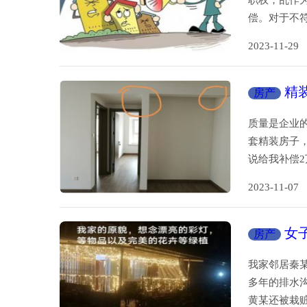
职权，乱作
偿。对于不
2023-11-
精
房产
质量是企业
套精装房子
说给我补偿2
2023-11-
女
房产
疑
我家邻居秦
多年的排水
黄某还被栽