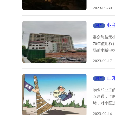
2023-09-
业
房产
群众利益无
70年使用
场断水断电
2023-09-
山
房产
公愤
物业和业主
互沟通，了
堵，对小区
2023-09-