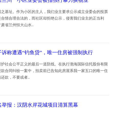
肃兰州一小区业委会被指强行暴力换物业
国之基址。作为小区的主人，我们业主要求公示成立业委会的投票
是合情合理合法的，而社区却拒绝公示，侵害我们业主的正当利
甘肃省兰州恒大山水..
16
子诉称遭遇“钓鱼贷”，唯一住房被强制执行
维护社会公平正义的最后一道防线。在执行渤海国际信托股份有限
货款合同纠纷一案中，拍卖前已告知此房屋系我一家五口的唯一住
商还款，不要或者..
16
名举报：汉阴水岸花城项目清算黑幕