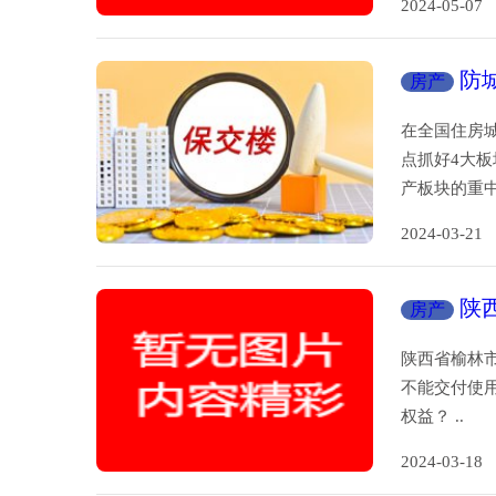
2024-05-
防
房产
在全国住房城
点抓好4大
产板块的重中
2024-03-
陕
房产
护！
陕西省榆林
不能交付使
权益？ ..
2024-03-