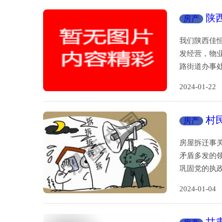
陕
房产
万元
我们陕西佳
发经营，物
路街道办事
2024-01-
村
房产
房屋拆迁事
矛盾多发的
巩固党的执
2024-01-