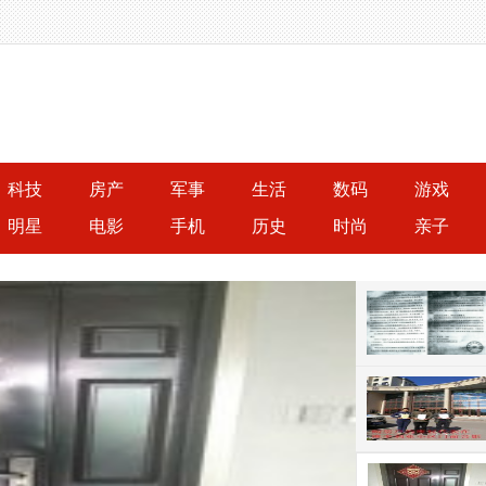
科技
房产
军事
生活
数码
游戏
明星
电影
手机
历史
时尚
亲子