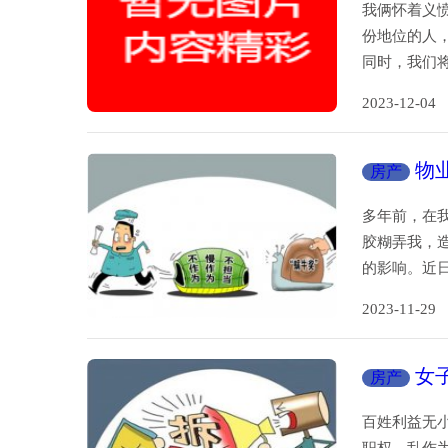
我俩怀着义
份地位的人
同时，我们
2023-12-
物
房产
多年前，在
胶糊弄我，
的影响。近
2023-11-
女
房产
百姓利益无