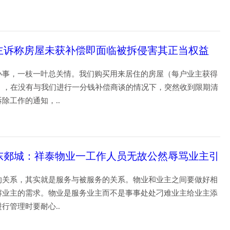
30
主诉称房屋未获补偿即面临被拆侵害其正当权益
小事，一枝一叶总关情。我们购买用来居住的房屋（每户业主获得
权），在没有与我们进行一分钱补偿商谈的情况下，突然收到限期清
拆除工作的通知，..
17
东郯城：祥泰物业一工作人员无故公然辱骂业主引
的关系，其实就是服务与被服务的关系。物业和业主之间要做好相
解业主的需求。物业是服务业主而不是事事处处刁难业主给业主添
进行管理时要耐心..
14