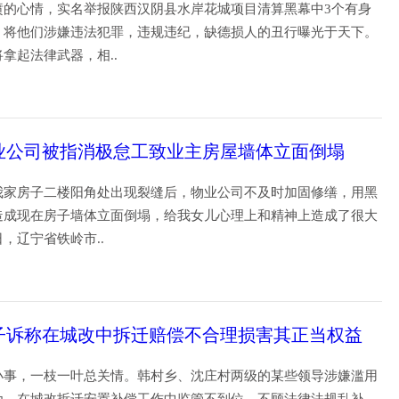
愤的心情，实名举报陕西汉阴县水岸花城项目清算黑幕中3个有身
，将他们涉嫌违法犯罪，违规违纪，缺德损人的丑行曝光于天下。
将拿起法律武器，相..
04
业公司被指消极怠工致业主房屋墙体立面倒塌
我家房子二楼阳角处出现裂缝后，物业公司不及时加固修缮，用黑
造成现在房子墙体立面倒塌，给我女儿心理上和精神上造成了很大
日，辽宁省铁岭市..
29
子诉称在城改中拆迁赔偿不合理损害其正当权益
小事，一枝一叶总关情。韩村乡、沈庄村两级的某些领导涉嫌滥用