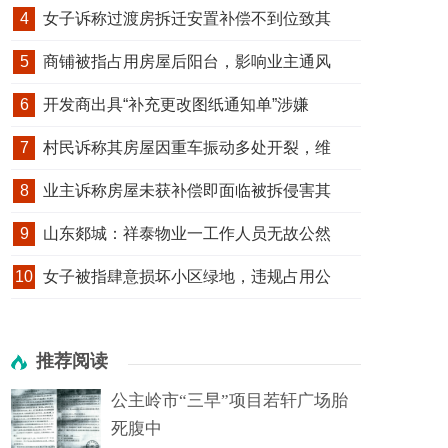
4
女子诉称过渡房拆迁安置补偿不到位致其
5
商铺被指占用房屋后阳台，影响业主通风
6
开发商出具“补充更改图纸通知单”涉嫌
7
村民诉称其房屋因重车振动多处开裂，维
8
业主诉称房屋未获补偿即面临被拆侵害其
9
山东郯城：祥泰物业一工作人员无故公然
10
女子被指肆意损坏小区绿地，违规占用公
推荐阅读
公主岭市“三早”项目若轩广场胎
死腹中