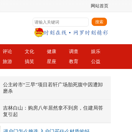
网站首页
评论
文化
健康
调查
娱乐
旅游
搞笑
星座
教育
公益
公主岭市“三早”项目若轩广场胎死腹中因遭卸
磨杀
吉林白山：购房八年居然拿不到房，住建局答
复引起
进户门怎么挑选 入户门买什么材质的好