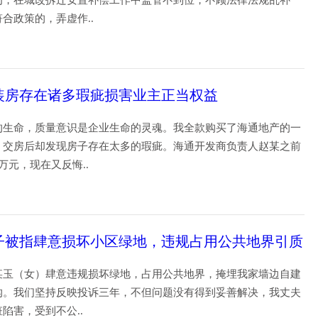
为，在城改拆迁安置补偿工作中监管不到位，不顾法律法规乱补
符合政策的，弄虚作..
29
装房存在诸多瑕疵损害业主正当权益
的生命，质量意识是企业生命的灵魂。我全款购买了海通地产的一
，交房后却发现房子存在太多的瑕疵。海通开发商负责人赵某之前
万元，现在又反悔..
07
子被指肆意损坏小区绿地，违规占用公共地界引质
某玉（女）肆意违规损坏绿地，占用公共地界，掩埋我家墙边自建
沟。我们坚持反映投诉三年，不但问题没有得到妥善解决，我丈夫
赃陷害，受到不公..