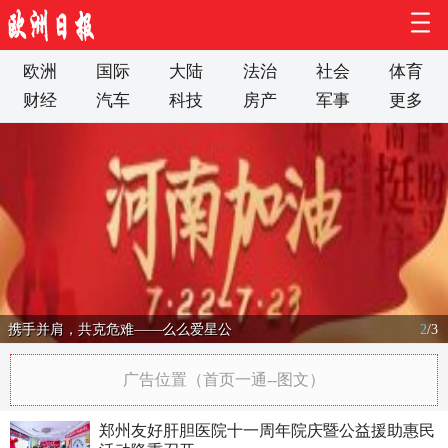
欧洲
国际
大陆
法治
社会
体育
财经
汽车
科技
房产
军事
更多
携手并肩，共克危难——么么爱星公
2
/
3
广告位置（首页一通--图文）
郑州友好肝胆医院十一周年院庆暨公益援助惠民