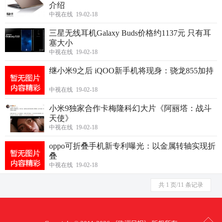
介绍
中视在线 19-02-18
三星无线耳机Galaxy Buds价格约1137元 只有耳
塞大小
中视在线 19-02-18
继小米9之后 iQOO新手机将现身：骁龙855加持
中视在线 19-02-18
小米9独家合作卡梅隆科幻大片《阿丽塔：战斗
天使》
中视在线 19-02-18
oppo可折叠手机新专利曝光：以金属转轴实现折
叠
中视在线 19-02-18
共 1 页/11 条记录