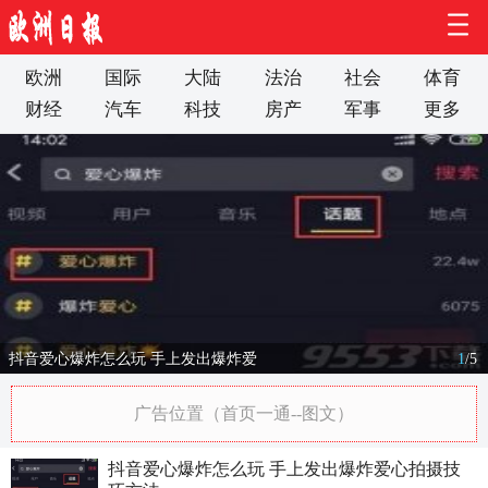
欧洲
国际
大陆
法治
社会
体育
财经
汽车
科技
房产
军事
更多
抖音爱心爆炸怎么玩 手上发出爆炸爱
1
/
5
广告位置（首页一通--图文）
抖音爱心爆炸怎么玩 手上发出爆炸爱心拍摄技