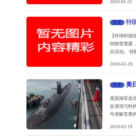
2024-01-
特
历史
【环球时报
特朗普透露
兵活动。 特
2019-02-
美
历史
美国海军攻击
反潜演习时
号潜艇竞赛
2019-02-