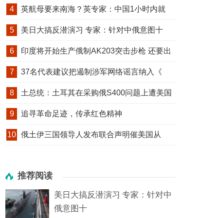
4
英航母要来南海？英专家：中国1小时内就
5
美日大搞反潜演习 专家：针对中俄意图十
6
印度将开始生产俄制AK203突击步枪 还要出
7
37名代表建议把遏制涉军网络谣言纳入《
8
土总统：土耳其在采购俄S400问题上遭美国
9
追寻革命足迹，传承红色精神
10
俄土伊三国领导人发布联合声明催美国从
推荐阅读
美日大搞反潜演习 专家：针对中
俄意图十