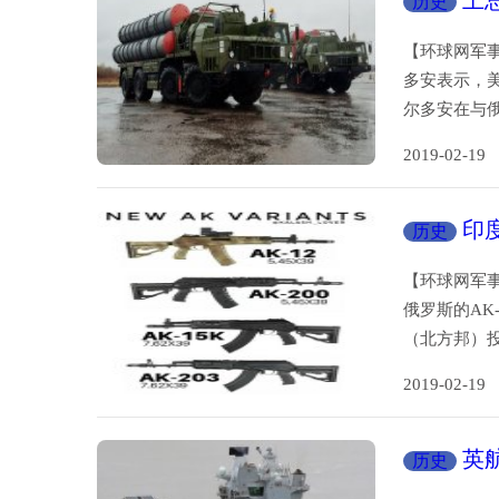
土
历史
【环球网军事
多安表示，美
尔多安在与
2019-02-
印
历史
【环球网军事
俄罗斯的AK
（北方邦）投
2019-02-
英
历史