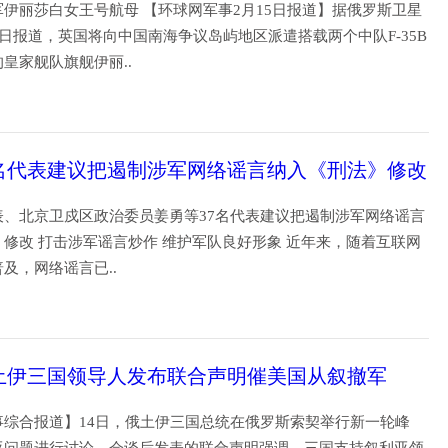
伊丽莎白女王号航母 【环球网军事2月15日报道】据俄罗斯卫星
4日报道，英国将向中国南海争议岛屿地区派遣搭载两个中队F-35B
的皇家舰队旗舰伊丽..
19
7名代表建议把遏制涉军网络谣言纳入《刑法》修改
表、北京卫戍区政治委员姜勇等37名代表建议把遏制涉军网络谣言
修改 打击涉军谣言炒作 维护军队良好形象 近年来，随着互联网
普及，网络谣言已..
19
土伊三国领导人发布联合声明催美国从叙撤军
事综合报道】14日，俄土伊三国总统在俄罗斯索契举行新一轮峰