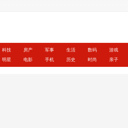
科技
房产
军事
生活
数码
游戏
明星
电影
手机
历史
时尚
亲子