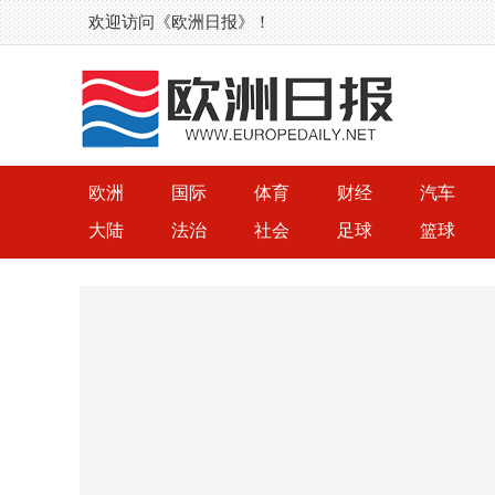
欢迎访问《欧洲日报》！
欧洲
国际
体育
财经
汽车
大陆
法治
社会
足球
篮球