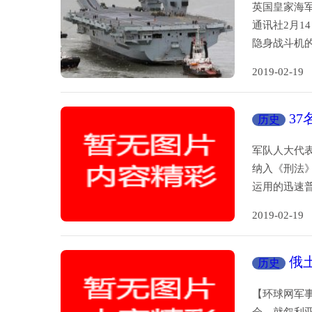
英国皇家海军
通讯社2月1
隐身战斗机
2019-02-
3
历史
军队人大代
纳入《刑法》
运用的迅速
2019-02-
俄
历史
【环球网军