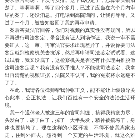
要求被告到场，下次再安排。这下我心定了，总算事实搞清
楚了。等啊等啊，等了四个多月，已过了应当在六个月内审
结的案子，还没消息。打电话到高院询问，让我再等等。又
过了一个月，被告知驳回了我的再审申请。
案后答疑法官回答，你们对视频的真实性没有疑问，所以
不再进行司法鉴定，录音没有证人到场作证。我说一审不需
要证人，这一审、再审法官要求出现差异了，并说你要司法
鉴定就到检察机关去抗诉，然后再申请司法鉴定试试看。这
试试看，我又没底了，这检察机关是否还有什么理由推脱做
这司法鉴定呢？我有没有双手推人？不能做司法鉴定，我拿
出再清楚的视频证据，法院又不认可，我的冤案将永远翻不
了了。
在此，我请各位律师帮我伸张正义，能不能让上级领导关
心此事，公正执法，让我们百姓有一个安全的法治生活环
境。
我一个退休老人被这三年的官司纠缠，搞得我精疲力尽，
头发白了，胡子白了，掉了一大半头发，精神被搞垮了，身
体也要搞垮了。现在这样的小区环境，不得不使我离家出
走，住到外面去。想得到一个安定的生活环境，就这么难