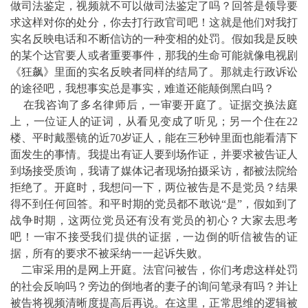
做司法鉴定，视频就不可以做司法鉴定了吗？回答是领导要
求这样对你的处分，你去打行政官司吧！这就是他们对我打
实名反映电话和不断信访的一种变相的处罚。假如我是反映
的某个达官要人或者重要事件，那我的生命可能就像电视剧
《狂飙》里面的实名反映者同样的结局了。那就走行政诉讼
的途径吧，我想事实总是事实，难道还能颠倒黑白吗？
在我咨询了多名律师后，一审要开庭了。证据交换法庭
上，一位证人的证词，从看见变成了听见；另一个住在22
楼、平时戴墨镜的近70岁证人，能在三秒钟里面也能看清下
面发生的事情。我提出有证人要到场作证，并要求被告证人
到场接受质询，我请了媒体记者现场拍摄采访，都被法院给
拒绝了。开庭时，我想问一下，两位被告是不是党员？结果
得不到任何回答。和平时期的党员都不敢说“是”，假如到了
战争时期，这两位党员还有没有党员的初心？大家去思考
吧！一审不接受我们提供的证据，一边倒的听信被告的证
据，所有的要求不被采纳一一起诉失败。
二审采用的是网上开庭。法官问被告，你们考虑这样处罚
的社会反响吗？旁边的倒地者的妻子的询问笔录有吗？并让
被告将视频清晰度提高后再说。在这里，正常思维的逻辑被