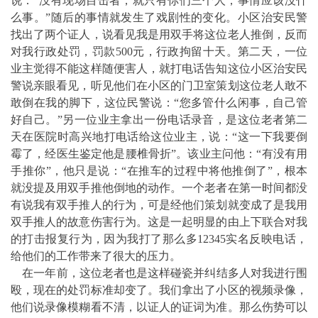
说：“没有现场目击者，就只有你们三个人，事情应该没什
么事。”随后的事情就发生了戏剧性的变化。小区治安民警
找出了两个证人，说看见我是用双手将这位老人推倒，反而
对我行政处罚，罚款500元，行政拘留十天。第二天，一位
业主觉得不能这样随便害人，就打电话告知这位小区治安民
警说亲眼看见，听见他们在小区的门卫室策划这位老人敢不
敢倒在我的脚下，这位民警说：“您多管什么闲事，自己管
好自己。”另一位业主拿出一份电话录音，是这位老者第二
天在医院时高兴地打电话给这位业主，说：“这一下我要倒
霉了，经医生鉴定他是腰椎骨折”。该业主问他：“有没有用
手推你”，他只是说：“在推车的过程中将他推倒了”，根本
就没提及用双手推他倒地的动作。一个老者在第一时间都没
有说我有双手推人的行为，可是经他们策划就变成了是我用
双手推人的故意伤害行为。这是一起明显的由上下联合对我
的打击报复行为，因为我打了那么多12345实名反映电话，
给他们的工作带来了很大的压力。
在一年前，这位老者也是这样碰瓷并纠结多人对我进行围
殴，现在的处罚标准却变了。我们拿出了小区的视频录像，
他们说录像模糊看不清，以证人的证词为准。那么伤势可以