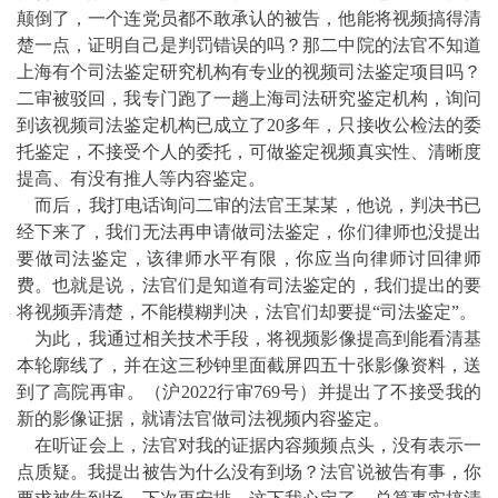
颠倒了，一个连党员都不敢承认的被告，他能将视频搞得清
楚一点，证明自己是判罚错误的吗？那二中院的法官不知道
上海有个司法鉴定研究机构有专业的视频司法鉴定项目吗？
二审被驳回，我专门跑了一趟上海司法研究鉴定机构，询问
到该视频司法鉴定机构已成立了20多年，只接收公检法的委
托鉴定，不接受个人的委托，可做鉴定视频真实性、清晰度
提高、有没有推人等内容鉴定。
而后，我打电话询问二审的法官王某某，他说，判决书已
经下来了，我们无法再申请做司法鉴定，你们律师也没提出
要做司法鉴定，该律师水平有限，你应当向律师讨回律师
费。也就是说，法官们是知道有司法鉴定的，我们提出的要
将视频弄清楚，不能模糊判决，法官们却要提“司法鉴定”。
为此，我通过相关技术手段，将视频影像提高到能看清基
本轮廓线了，并在这三秒钟里面截屏四五十张影像资料，送
到了高院再审。（沪2022行审769号）并提出了不接受我的
新的影像证据，就请法官做司法视频内容鉴定。
在听证会上，法官对我的证据内容频频点头，没有表示一
点质疑。我提出被告为什么没有到场？法官说被告有事，你